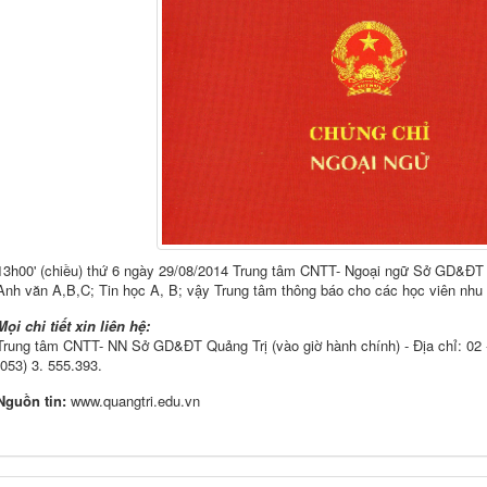
13h00' (chiều) thứ 6 ngày 29/08/2014 Trung tâm CNTT- Ngoại ngữ Sở GD&ĐT 
Anh văn A,B,C; Tin học A, B; vậy Trung tâm thông báo cho các học viên nhu
Mọi chi tiết xin liên hệ:
Trung tâm CNTT- NN Sở GD&ĐT Quảng Trị (vào giờ hành chính) - Địa chỉ: 02 
(053) 3. 555.393.
Nguồn tin:
www.quangtri.edu.vn