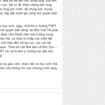
, điều đó đã làm cho “sóng lòng” của hơn
c. Đã có rất nhiều những tấm lòng,
thể hiện lòng yêu nước, để chung sức chung
rực tiếp đấu tranh giữ vững chủ quyền biển
 học sinh, ngày 12/5/2014, trường THPT
chủ quyển biển đông” do Báo Tuổi Trẻ phát
và đoàn viên thanh niên nhà trường mong
oàn thể, cá nhân từ khắp mọi miền đất
inh thần đến với bà con, các cán bộ,
quốc. Theo lời của Nhà báo Lê Đức Dục –
PT Lê Lợi là đơn vị trường học đầu tiên
g”.
bộ giáo viên, nhân viên và học sinh nhà
c, làm cho không khí của chương trình càng