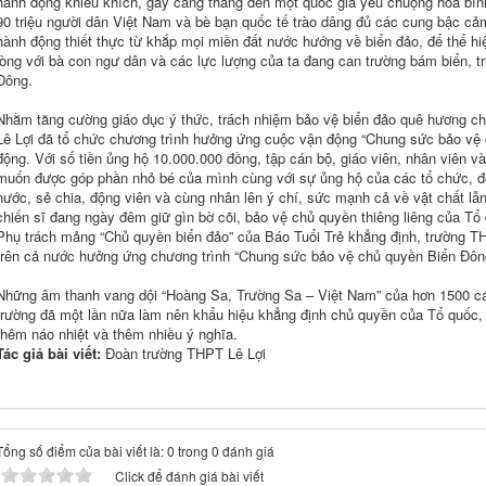
hành động khiêu khích, gây căng thẳng đến một quốc gia yêu chuộng hòa bình
90 triệu người dân Việt Nam và bè bạn quốc tế trào dâng đủ các cung bậc cảm xú
hành động thiết thực từ khắp mọi miền đất nước hướng về biển đảo, để 
lòng với bà con ngư dân và các lực lượng của ta đang can trường bám biển, t
Đông.
Nhằm tăng cường giáo dục ý thức, trách nhiệm bảo vệ biển đảo quê hương cho
Lê Lợi đã tổ chức chương trình hưởng ứng cuộc vận động “Chung sức bảo vệ 
động. Với số tiền ủng hộ 10.000.000 đồng, tập cán bộ, giáo viên, nhân viên 
muốn được góp phần nhỏ bé của mình cùng với sự ủng hộ của các tổ chức, đ
nước, sẻ chia, động viên và cùng nhân lên ý chí, sức mạnh cả về vật chất lẫn t
chiến sĩ đang ngày đêm giữ gìn bờ cõi, bảo vệ chủ quyền thiêng liêng của Tổ 
Phụ trách mảng “Chủ quyền biển đảo” của Báo Tuổi Trẻ khẳng định, trường TH
trên cả nước hưởng ứng chương trình “Chung sức bảo vệ chủ quyền Biển Đôn
Những âm thanh vang dội “Hoàng Sa, Trường Sa – Việt Nam” của hơn 1500 cán 
trường đã một lần nữa làm nên khẩu hiệu khẳng định chủ quyền của Tổ quố
thêm náo nhiệt và thêm nhiều ý nghĩa.
Tác giả bài viết:
Đoàn trường THPT Lê Lợi
Tổng số điểm của bài viết là: 0 trong 0 đánh giá
Click để đánh giá bài viết