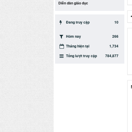
Diễn dàn giáo dục
10
Đang truy cập
266
Hôm nay
1,734
Tháng hiện tại
784,877
Tổng lượt truy cập