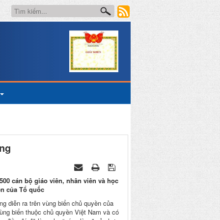
ông
 cán bộ giáo viên, nhân viên và học
̀n của Tổ quốc
ng diễn ra trên vùng biển chủ quyền của
̀ng biển thuộc chủ quyền Việt Nam và có